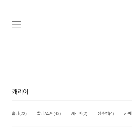
캐리어
홀더(22)
빨대/스틱(43)
캐리어(2)
생수컵(4)
카페