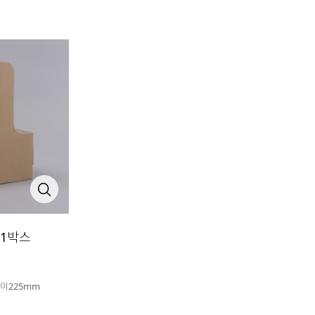
 1박스
 높이225mm