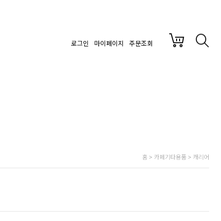
로그인
마이페이지
주문조회
홈
>
카페기타용품
>
캐리어