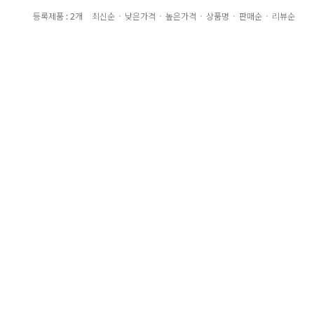
등록제품 : 2개
최신순
낮은가격
높은가격
상품명
판매순
리뷰순