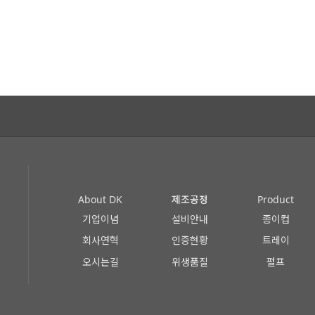
About DK
제조공정
Product
기업이념
설비안내
종이컵
회사연혁
인증현황
트레이
오시는길
위생품질
펄프