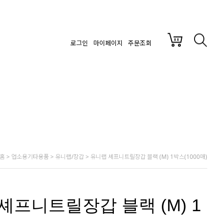
로그인
마이페이지
주문조회
홈
>
업소용기타용품
>
유니랩/장갑
> 유니랩 셰프니트릴장갑 블랙 (M) 1박스(1000매)
셰프니트릴장갑 블랙 (M) 1