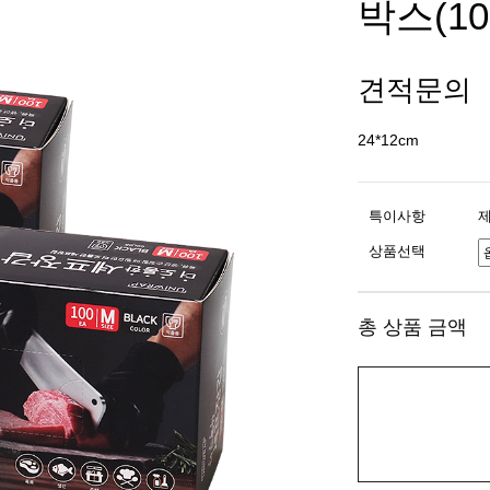
박스(10
견적문의
24*12cm
특이사항
제
상품선택
총 상품 금액