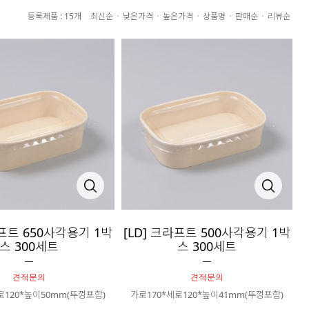
등록제품 : 15개
최신순
낮은가격
높은가격
상품명
판매순
리뷰순
라프트 650사각용기 1박
[LD] 크라프트 500사각용기 1박
스 300세트
스 300세트
견적문의
견적문의
로120*높이50mm(뚜껑포함)
가로170*세로120*높이41mm(뚜껑포함)