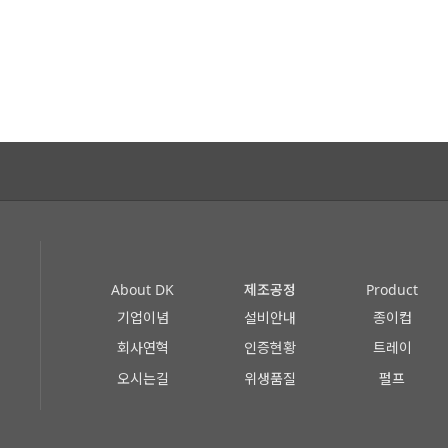
About DK
제조공정
Product
기업이념
설비안내
종이컵
회사연혁
인증현황
트레이
오시는길
위생품질
펄프