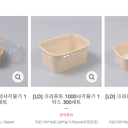
0정사각용기 1
[LD] 크라프트 1000사각용기 1
[LD] 크
세트
박스 300세트
견적문의
 / 500ml
가로170*세로120*높이75mm(뚜껑포함)
가로170*세