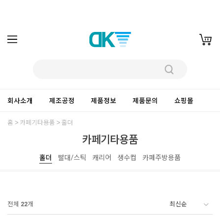
회사소개
제조공정
제품정보
제품문의
쇼핑몰
홈
카페기타용품
홀더
카페기타용품
홀더
빨대/스틱
캐리어
생수컵
카페주방용품
전체
22
개